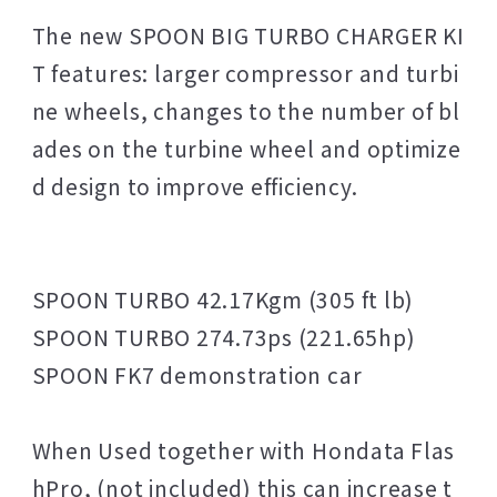
The new SPOON BIG TURBO CHARGER KI
T features: larger compressor and turbi
ne wheels, changes to the number of bl
ades on the turbine wheel and optimize
d design to improve efficiency.
SPOON TURBO 42.17Kgm (305 ft lb)
SPOON TURBO 274.73ps (221.65hp)
SPOON FK7 demonstration car
When Used together with Hondata Flas
hPro, (not included) this can increase t