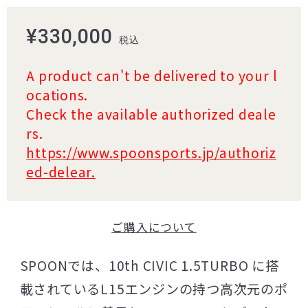
¥330,000
税込
A product can't be delivered to your l
ocations.
Check the available authorized deale
rs.
https://www.spoonsports.jp/authoriz
ed-delear.
ご購入について
SPOONでは、10th CIVIC 1.5TURBO に搭
載されているL15エンジンの持つ高次元のポ