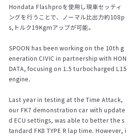
Hondata Flashproを使用し現車セッティ
ングを行うことで、ノーマル比出力約108p
s,トルク19Kgｍアップが可能。
SPOON has been working on the 10th g
eneration CIVIC in partnership with HON
DATA, focusing on 1.5 turbocharged L15
engine.
Last year in testing at the Time Attack,
our FK7 demonstration car with update
d ECU settings, was able to better the s
tandard FK8 TYPE R lap time. However, i