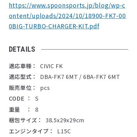
https://www.spoonsports.jp/blog/wp-c
ontent/uploads/2024/10/18900-FK7-00
0BIG-TURBO-CHARGER-KIT.pdf
DETAILS
適応車種
CIVIC FK
適応型式
DBA-FK7 6MT / 6BA-FK7 6MT
販売単位
pcs
CODE
S
重量
8
梱包サイズ
38.5x29x29cm
エンジンタイプ
L15C