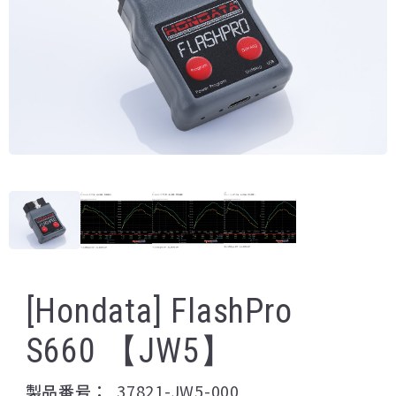
[Hondata] FlashPro
S660 【JW5】
製品番号：
37821-JW5-000