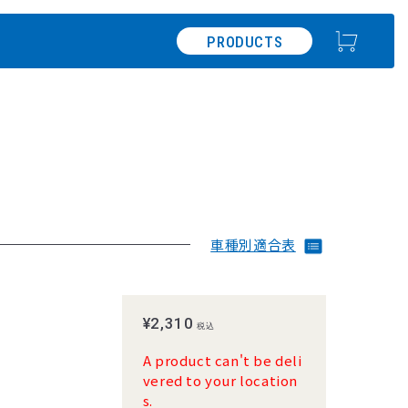
PRODUCTS
車種別適合表
¥2,310
税込
A product can't be deli
vered to your location
s.