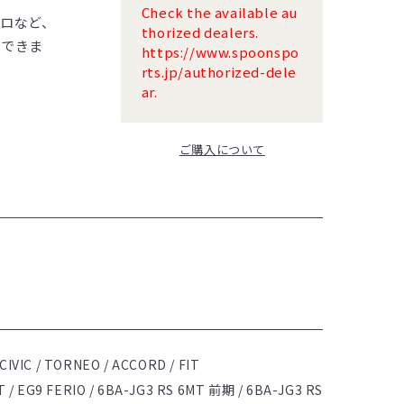
Check the available au
ロなど、
thorized dealers.
認できま
https://www.spoonspo
rts.jp/authorized-dele
ar.
ご購入について
/ CIVIC / TORNEO / ACCORD / FIT
T / EG9 FERIO / 6BA-JG3 RS 6MT 前期 / 6BA-JG3 RS