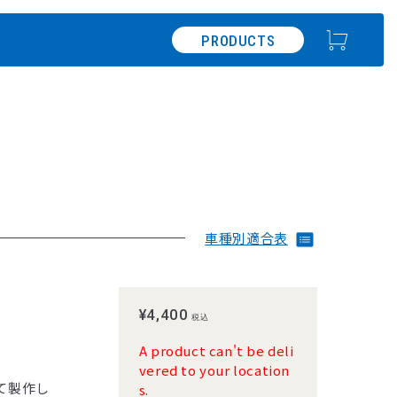
PRODUCTS
車種別適合表
¥4,400
税込
A product can't be deli
vered to your location
して製作し
s.