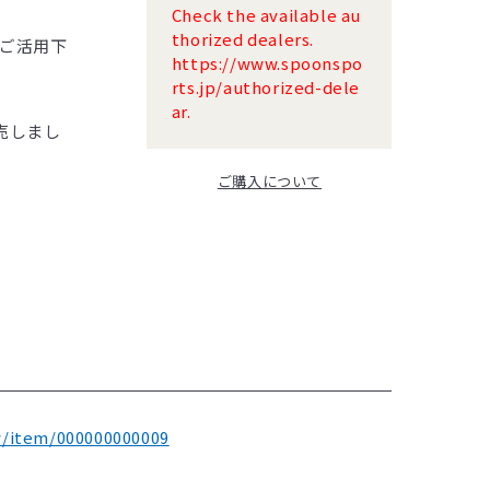
Check the available au
thorized dealers.
ご活用下
https://www.spoonspo
rts.jp/authorized-dele
ar.
販売しまし
ご購入について
w/item/000000000009