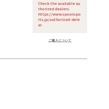
Check the available au
thorized dealers.
https://www.spoonspo
rts.jp/authorized-dele
ar.
ご購入について