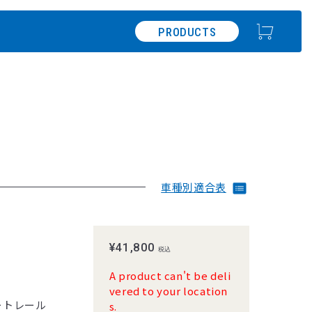
PRODUCTS
車種別適合表
¥41,800
税込
A product can't be deli
vered to your location
用シートレール
s.