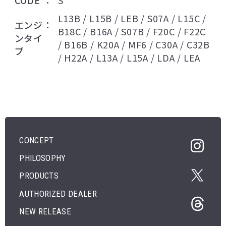
CODE
S
L13B / L15B / LEB / S07A / L15C /
エンジ
B18C / B16A / S07B / F20C / F22C
ンタイ
/ B16B / K20A / MF6 / C30A / C32B
プ
/ H22A / L13A / L15A / LDA / LEA
CONCEPT
PHILOSOPHY
PRODUCTS
AUTHORIZED DEALER
NEW RELEASE