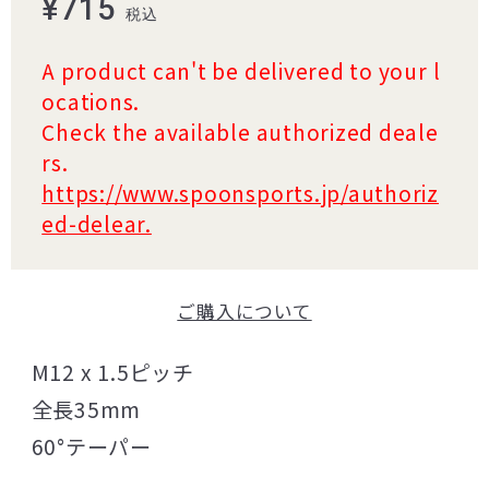
¥715
税込
A product can't be delivered to your l
ocations.
Check the available authorized deale
rs.
https://www.spoonsports.jp/authoriz
ed-delear.
ご購入について
M12 x 1.5ピッチ
全長35mm
60°テーパー